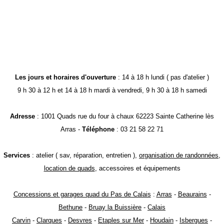
Les jours et horaires d'ouverture
: 14 à 18 h lundi ( pas d'atelier )
9 h 30 à 12 h et 14 à 18 h mardi à vendredi, 9 h 30 à 18 h samedi
Adresse
: 1001 Quads rue du four à chaux 62223 Sainte Catherine lès
Arras -
Téléphone
: 03 21 58 22 71
Services
: atelier ( sav, réparation, entretien ),
organisation de randonnées
,
location de quads
, accessoires et équipements
Concessions et garages quad du Pas de Calais
:
Arras
-
Beaurains
-
Bethune
-
Bruay la Buissière
-
Calais
Carvin
-
Clarques
-
Desvres
-
Etaples sur Mer
-
Houdain
-
Isbergues
-