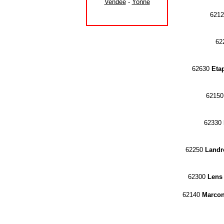
Vendée
-
Yonne
621
62
62630
Eta
6215
62330
62250
Landr
62300
Lens
62140
Marcon