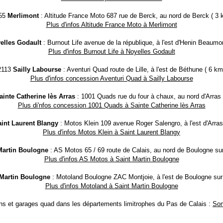
55
Merlimont
: Altitude France Moto 687 rue de Berck, au nord de Berck ( 3 
Plus d'infos Altitude France Moto à Merlimont
elles Godault
: Burnout Life avenue de la république, à l'est d'Henin Beaumon
Plus d'infos Burnout Life à Noyelles Godault
2113
Sailly Labourse
: Aventuri Quad route de Lille, à l'est de Béthune ( 6 km
Plus d'infos concession Aventuri Quad à Sailly Labourse
ainte Catherine lès Arras
: 1001 Quads rue du four à chaux, au nord d'Arras 
Plus di'nfos concession 1001 Quads à Sainte Catherine lès Arras
int Laurent Blangy
: Motos Klein 109 avenue Roger Salengro, à l'est d'Arras
Plus d'infos Motos Klein à Saint Laurent Blangy
Martin Boulogne
: AS Motos 65 / 69 route de Calais, au nord de Boulogne sur
Plus d'infos AS Motos à Saint Martin Boulogne
 Martin Boulogne
: Motoland Boulogne ZAC Montjoie, à l'est de Boulogne sur 
Plus d'infos Motoland à Saint Martin Boulogne
s et garages quad dans les départements limitrophes du Pas de Calais :
So