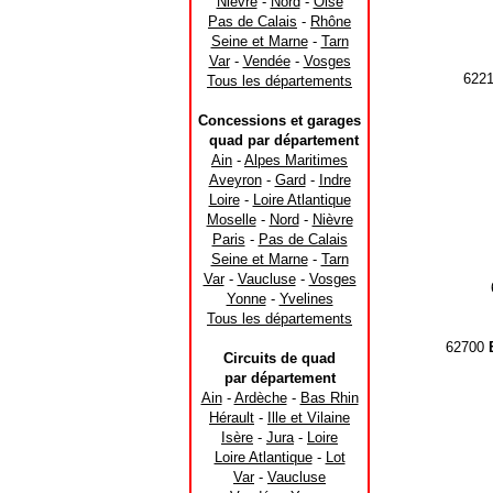
Nièvre
-
Nord
-
Oise
Pas de Calais
-
Rhône
Seine et Marne
-
Tarn
Var
-
Vendée
-
Vosges
622
Tous les départements
Concessions et garages
quad par département
Ain
-
Alpes Maritimes
Aveyron
-
Gard
-
Indre
Loire
-
Loire Atlantique
Moselle
-
Nord
-
Nièvre
Paris
-
Pas de Calais
Seine et Marne
-
Tarn
Var
-
Vaucluse
-
Vosges
Yonne
-
Yvelines
Tous les départements
62700
Circuits de quad
par département
Ain
-
Ardèche
-
Bas Rhin
Hérault
-
Ille et Vilaine
Isère
-
Jura
-
Loire
Loire Atlantique
-
Lot
Var
-
Vaucluse