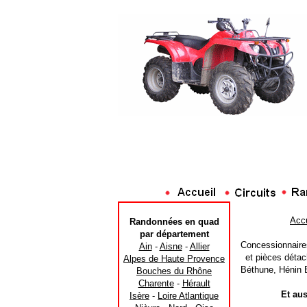
Accu
Randonnées en quad
par département
Concessionnaires
Ain
-
Aisne
-
Allier
et pièces détac
Alpes de Haute Provence
Béthune, Hénin B
Bouches du Rhône
Charente
-
Hérault
Et aus
Isère
-
Loire Atlantique