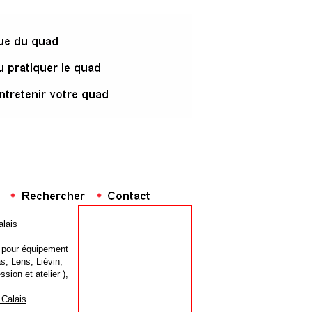
lais
s pour équipement
s, Lens, Liévin,
ion et atelier ),
 Calais