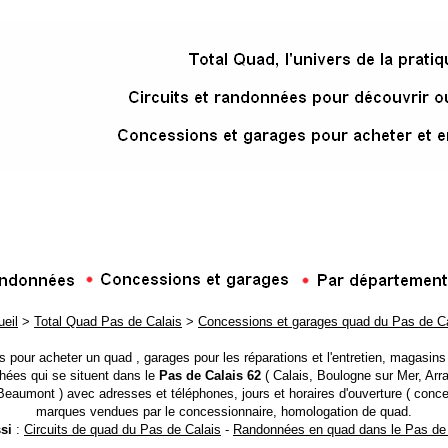
eil
>
Total Quad Pas de Calais
>
Concessions et garages quad du Pas de Ca
 pour acheter un quad , garages pour les réparations et l'entretien, magasin
hées qui se situent dans le
Pas de Calais 62
( Calais, Boulogne sur Mer, Arra
eaumont ) avec adresses et téléphones, jours et horaires d'ouverture ( concess
marques vendues par le concessionnaire, homologation de quad.
si
:
Circuits de quad du Pas de Calais
-
Randonnées en quad dans le Pas de