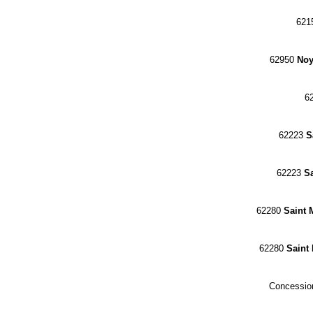
621
62950
Noy
6
62223
S
62223
Sa
62280
Saint 
62280
Saint
Concession