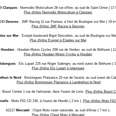
29
Clarques
: Normodis Motoculture 28 rue d'Aire, au sud de Saint Omer ( 17 
Plus d'infos Normodis Motoculture à Clarques
240
Desvres
: JMF Racing 11 rue Pasteur, à l'est de Boulogne sur Mer ( 19 km
Plus d'infos JMF Racing à Desvres
ples sur Mer
: Everjet boulevard Bigot Descelers, au sud de Boulogne sur Mer
Plus d'infos Everjet à Etaples sur Mer
0
Houdain
: Houdain Motos Cycles 208 rue de Verdun, au sud de Béthune ( 12
Plus d'infos Houdain Motos Cycles à Houdain
Isbergues
: Ets Lupart 225 rue Roger Salengro, au nord ouest de Béthune ( 1
Plus d'infos Ets Lupart à Isbergues
ethun le Nord
: Bonningues Plaisance 20 rue de l'avenir, au sud ouest de Cal
Plus d'infos Bonningues Plaisance à Landrethun le Nord
: Booxt Center 1 rue de l'artisanat, dans l'ouest de Lens.
Plus d'infos Booxt 
nelle
: Moto F62 CD 136, à l'ouest de Hesdin ( 2 km ).
Plus d'infos Moto F62
62217
Mercatel
: Chpot Moto route nationale, au sud d'Arras ( 7 km ).
Plus d'infos Chpot Moto à Mercatel