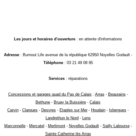
Les jours et horaires d'ouverture
: en attente d'informations
Adresse
: Burnout Life avenue de la république 62950 Noyelles Godault -
Téléphone
: 03 21 49 08 95
Services
: réparations
Concessions et garages quad du Pas de Calais
:
Arras
-
Beaurains
-
Bethune
-
Bruay la Buissière
-
Calais
Carvin
-
Clarques
-
Desvres
-
Etaples sur Mer
-
Houdain
-
Isbergues
-
Landrethun le Nord
-
Lens
Marconnelle
-
Mercatel
-
Merlimont
-
Noyelles Godault
-
Sailly Labourse
-
Sainte Catherine lès Arras