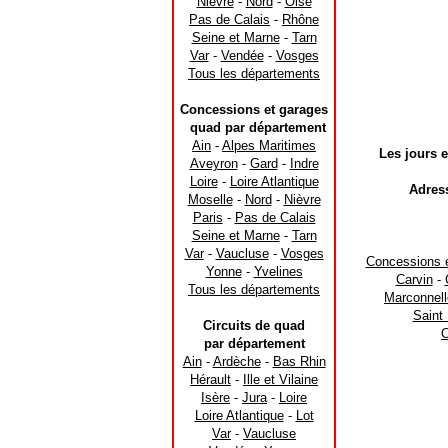
Nièvre
-
Nord
-
Oise
Pas de Calais
-
Rhône
Seine et Marne
-
Tarn
Var
-
Vendée
-
Vosges
Tous les départements
Concessions et garages
quad par département
Ain
-
Alpes Maritimes
Les jours e
Aveyron
-
Gard
-
Indre
Loire
-
Loire Atlantique
Adres
Moselle
-
Nord
-
Nièvre
Paris
-
Pas de Calais
Seine et Marne
-
Tarn
Var
-
Vaucluse
-
Vosges
Concessions e
Yonne
-
Yvelines
Carvin
-
Tous les départements
Marconnell
Saint
Circuits de quad
C
par département
Ain
-
Ardèche
-
Bas Rhin
Hérault
-
Ille et Vilaine
Isère
-
Jura
-
Loire
Loire Atlantique
-
Lot
Var
-
Vaucluse