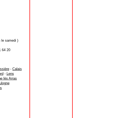
 le samedi )
1 64 20
ssière
-
Calais
ord
-
Lens
ne lès Arras
ulogne
is