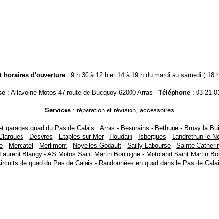
t horaires d'ouverture
: 9 h 30 à 12 h et 14 à 19 h du mardi au samedi ( 18 h
se
: Allavoine Motos 47 route de Bucquoy 62000 Arras -
Téléphone
: 03 21 0
Services
: réparation et révision, accessoires
t garages quad du Pas de Calais
:
Arras
-
Beaurains
-
Bethune
-
Bruay la Bui
Clarques
-
Desvres
-
Etaples sur Mer
-
Houdain
-
Isbergues
-
Landrethun le N
e
-
Mercatel
-
Merlimont
-
Noyelles Godault
-
Sailly Labourse
-
Sainte Catheri
 Laurent Blangy
-
AS Motos Saint Martin Boulogne
-
Motoland Saint Martin Bo
ircuits de quad du Pas de Calais
-
Randonnées en quad dans le Pas de Cala