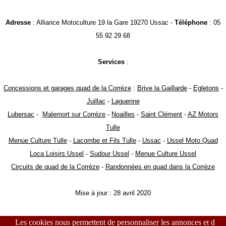
Adresse
: Alliance Motoculture 19 la Gare 19270 Ussac -
Téléphone
: 05
55 92 29 68
Services
:
Concessions et garages quad de la Corrèze
:
Brive la Gaillarde
-
Egletons
-
Juillac
-
Laguenne
Lubersac
-
Malemort sur Corrèze
-
Noailles
-
Saint Clément
-
AZ Motors
Tulle
Menue Culture Tulle
-
Lacombe et Fils Tulle
-
Ussac
-
Ussel Moto Quad
Loca Loisirs Ussel
-
Sudour Ussel
-
Menue Culture Ussel
Circuits de quad de la Corrèze
-
Randonnées en quad dans la Corrèze
Mise à jour : 28 avril 2020
Les cookies nous permettent de personnaliser les annonces et d